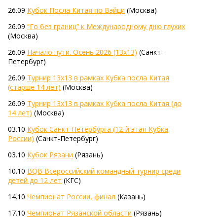
26.09
Кубок Посла Китая по Вэйци
(Москва)
26.09
“Го без границ” к Международному дню глухих
(Москва)
26.09
Начало пути. Осень 2026 (13х13)
(Санкт-
Петербург)
26.09
Турнир 13х13 в рамках Кубка посла Китая
(старше 14 лет)
(Москва)
26.09
Турнир 13х13 в рамках Кубка посла Китая (до
14 лет)
(Москва)
03.10
Кубок Санкт-Петербурга (12-й этап Кубка
России)
(Санкт-Петербург)
03.10
Кубок Рязани
(Рязань)
10.10
BQB Всероссийский командный турнир среди
детей до 12 лет
(КГС)
14.10
Чемпионат России, финал
(Казань)
17.10
Чемпионат Рязанской области
(Рязань)