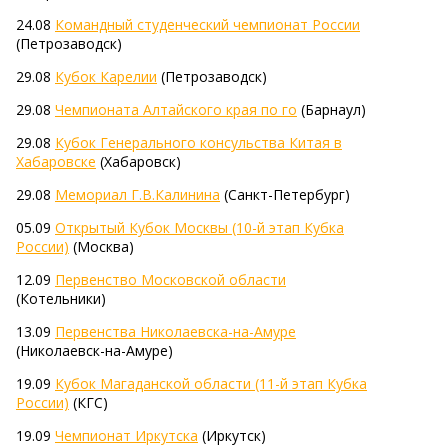
24.08
Командный студенческий чемпионат России
(Петрозаводск)
29.08
Кубок Карелии
(Петрозаводск)
29.08
Чемпионата Алтайского края по го
(Барнаул)
29.08
Кубок Генерального консульства Китая в
Хабаровске
(Хабаровск)
29.08
Мемориал Г.В.Калинина
(Санкт-Петербург)
05.09
Открытый Кубок Москвы (10-й этап Кубка
России)
(Москва)
12.09
Первенство Московской области
(Котельники)
13.09
Первенства Николаевска-на-Амуре
(Николаевск-на-Амуре)
19.09
Кубок Магаданской области (11-й этап Кубка
России)
(КГС)
19.09
Чемпионат Иркутска
(Иркутск)