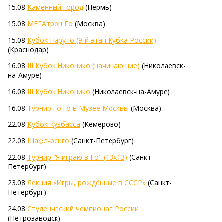
15.08
Каменный город
(Пермь)
15.08
МЕГАтрон Го
(Москва)
15.08
Кубок Наруто (9-й этап Кубка России)
(Краснодар)
16.08
III Кубок Никонико (начинающие)
(Николаевск-
на-Амуре)
16.08
III Кубок Никонико
(Николаевск-на-Амуре)
16.08
Турнир по го в Музее Москвы
(Москва)
22.08
Кубок Кузбасса
(Кемерово)
22.08
Шафл-ренго
(Санкт-Петербург)
22.08
Турнир "Я играю в Го" (13х13)
(Санкт-
Петербург)
23.08
Лекция «Игры, рождённые в СССР»
(Санкт-
Петербург)
24.08
Студенческий чемпионат России
(Петрозаводск)