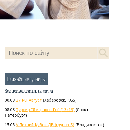
Ближайшие турниры
Значения цветa турнира
06.08
27 Ru. Август
(Хабаровск, KGS)
08.08
Турнир "Я играю в Го" (13х13)
(Санкт-
Петербург)
15.08
V Летний Кубок ДВ (группа Б)
(Владивосток)