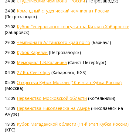
24.08
Студенческий чемпионат России
(Петрозаводск)
24.08
Командный студенческий чемпионат России
(Петрозаводск)
29.08
Кубок Генерального консульства Китая в Хабаровске
(Хабаровск)
29.08
Чемпионата Алтайского края по го
(Барнаул)
29.08
Кубок Карелии
(Петрозаводск)
29.08
Мемориал Г.В.Калинина
(Санкт-Петербург)
04.09
27 Ru. Сентябрь
(Хабаровск, KGS)
05.09
Открытый Кубок Москвы (10-й этап Кубка России)
(Москва)
12.09
Первенство Московской области
(Котельники)
13.09
Первенства Николаевска-на-Амуре
(Николаевск-на-
Амуре)
19.09
Кубок Магаданской области (11-й этап Кубка России)
(КГС)