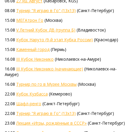
06.08
27 Ru. Август
(Хабаровск, KGS)
08.08
Турнир "Я играю в Го" (13х13)
(Санкт-Петербург)
15.08
МЕГАтрон Го
(Москва)
15.08
V Летний Кубок ДВ (группа Б)
(Владивосток)
15.08
Кубок Наруто (9-й этап Кубка России)
(Краснодар)
15.08
Каменный город
(Пермь)
16.08
III Кубок Никонико
(Николаевск-на-Амуре)
16.08
III Кубок Никонико (начинающие)
(Николаевск-на-
Амуре)
16.08
Турнир по го в Музее Москвы
(Москва)
22.08
Кубок Кузбасса
(Кемерово)
22.08
Шафл-ренго
(Санкт-Петербург)
22.08
Турнир "Я играю в Го" (13х13)
(Санкт-Петербург)
23.08
Лекция «Игры, рождённые в СССР»
(Санкт-Петербург)