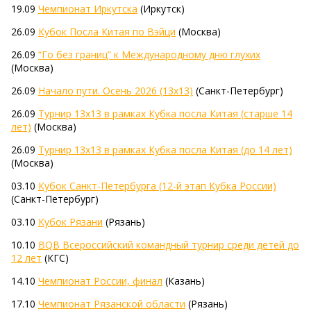
19.09
Чемпионат Иркутска
(Иркутск)
26.09
Кубок Посла Китая по Вэйци
(Москва)
26.09
“Го без границ” к Международному дню глухих
(Москва)
26.09
Начало пути. Осень 2026 (13х13)
(Санкт-Петербург)
26.09
Турнир 13х13 в рамках Кубка посла Китая (старше 14
лет)
(Москва)
26.09
Турнир 13х13 в рамках Кубка посла Китая (до 14 лет)
(Москва)
03.10
Кубок Санкт-Петербурга (12-й этап Кубка России)
(Санкт-Петербург)
03.10
Кубок Рязани
(Рязань)
10.10
BQB Всероссийский командный турнир среди детей до
12 лет
(КГС)
14.10
Чемпионат России, финал
(Казань)
17.10
Чемпионат Рязанской области
(Рязань)