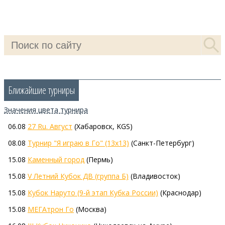
Ближайшие турниры
Значения цветa турнира
06.08
27 Ru. Август
(Хабаровск, KGS)
08.08
Турнир "Я играю в Го" (13х13)
(Санкт-Петербург)
15.08
Каменный город
(Пермь)
15.08
V Летний Кубок ДВ (группа Б)
(Владивосток)
15.08
Кубок Наруто (9-й этап Кубка России)
(Краснодар)
15.08
МЕГАтрон Го
(Москва)