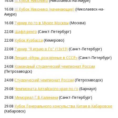
16.08
III Кубок Никонико
(Николаевск-на-Амуре)
16.08
III Кубок Никонико (начинающие)
(Николаевск-на-
Амуре)
16.08
Турнир по го в Музее Москвы
(Москва)
22.08
Шафл-ренго
(Санкт-Петербург)
22.08
Кубок Кузбасса
(Кемерово)
22.08
Турнир "Я играю в Го" (13х13)
(Санкт-Петербург)
23.08
Лекция «Игры, рождённые в СССР»
(Санкт-Петербург)
24.08
Командный студенческий чемпионат России
(Петрозаводск)
24.08
Студенческий чемпионат России
(Петрозаводск)
29.08
Чемпионата Алтайского края по го
(Барнаул)
29.08
Мемориал Г.В.Калинина
(Санкт-Петербург)
29.08
Кубок Генерального консульства Китая в Хабаровске
(Хабаровск)